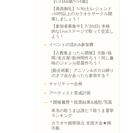
【U33&8歳〜54歳】
【満員御礼】5/16(土)レジェンド
♪50代以上のカラオケサークル開
催しましょう！
【参加者募集中】7/26(日) 本格
的なLiveステージで歌って交流し
よう！
イベントの流れ&参加費
【人数集まったら開催】大阪/福
岡/名古屋/歌仲間作ろう！同じ趣
味のジャンル部屋作ろう！
[新企画案］アニソン&ボカロ縛り
のオフ会があったら参加する？
チャリティー企画
アーティスト育成計画
＊開催履歴＊投票結果&感想/写真
本当の歌うまは誰だ？歌うま選挙
ランキング
カラオケ精密採点 全国大会★掲
示板