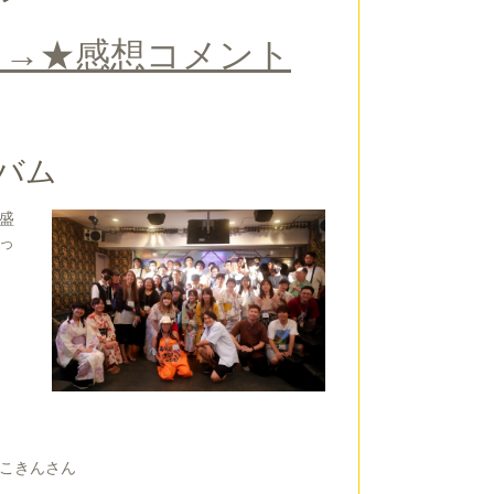
！→★感想コメント
バム
盛
っ
位こきんさん