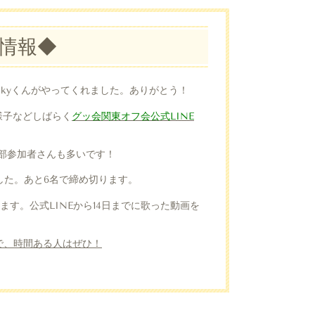
 情報◆
ckyくんがやってくれました。ありがとう！
様子などしばらく
グッ会関東オフ会公式LINE
部参加者さんも多いです！
した。あと6名で締め切ります。
す。公式LINEから14日までに歌った動画を
ので、時間ある人はぜひ！