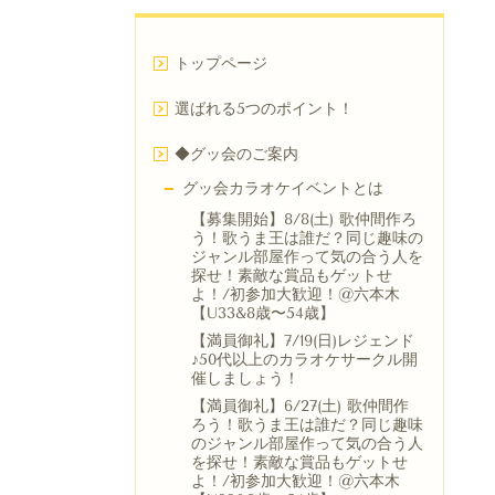
トップページ
選ばれる5つのポイント！
◆グッ会のご案内
グッ会カラオケイベントとは
【募集開始】8/8(土) 歌仲間作ろ
う！歌うま王は誰だ？同じ趣味の
ジャンル部屋作って気の合う人を
探せ！素敵な賞品もゲットせ
よ！/初参加大歓迎！@六本木
【U33&8歳〜54歳】
【満員御礼】7/19(日)レジェンド
♪50代以上のカラオケサークル開
催しましょう！
【満員御礼】6/27(土) 歌仲間作
ろう！歌うま王は誰だ？同じ趣味
のジャンル部屋作って気の合う人
を探せ！素敵な賞品もゲットせ
よ！/初参加大歓迎！@六本木