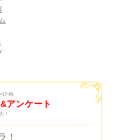
容
ム
果
ブ
17:45
ム&アンケート
た！
ラ！