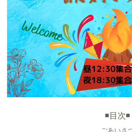
◾️目次◾️
ごあいさ