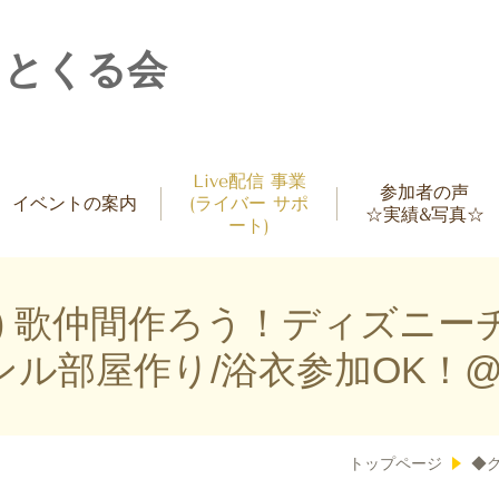
ッとくる会
Live配信 事業
参加者の声
イベントの案内
(ライバー サポ
☆実績&写真☆
ート)
(土) 歌仲間作ろう！ディズニ
部屋作り/浴衣参加OK！@六本
トップページ
◆