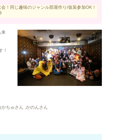
ト争奪大会！同じ趣味のジャンル部屋作り/仮装参加OK！
9
も来
す！
４位かちゅさん ,かのんさん