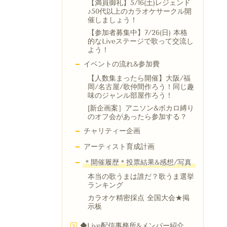
【満員御礼】5/16(土)レジェンド
♪50代以上のカラオケサークル開
催しましょう！
【参加者募集中】7/26(日) 本格
的なLiveステージで歌って交流し
よう！
イベントの流れ&参加費
【人数集まったら開催】大阪/福
岡/名古屋/歌仲間作ろう！同じ趣
味のジャンル部屋作ろう！
[新企画案］アニソン&ボカロ縛り
のオフ会があったら参加する？
チャリティー企画
アーティスト育成計画
＊開催履歴＊投票結果&感想/写真
本当の歌うまは誰だ？歌うま選挙
ランキング
カラオケ精密採点 全国大会★掲
示板
◆Live配信事務所&メンバー紹介