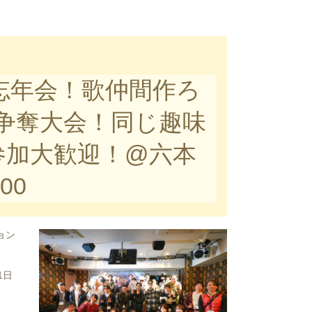
as&忘年会！歌仲間作ろ
争奪大会！同じ趣味
参加大歓迎！@六本
100
ョン
1日