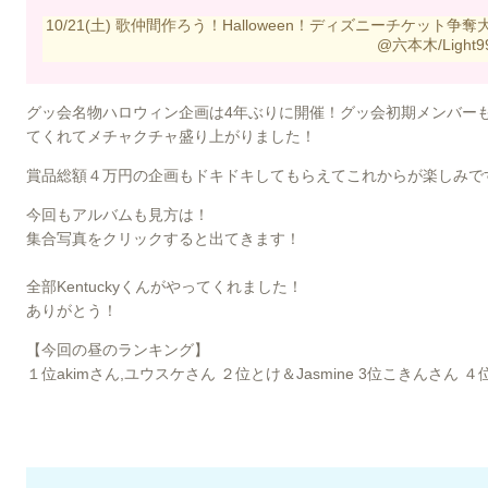
10/21(土) 歌仲間作ろう！Halloween！ディズニーチケッ
@六本木/Light9
グッ会名物ハロウィン企画は4年ぶりに開催！グッ会初期メンバー
てくれてメチャクチャ盛り上がりました！
賞品総額４万円の企画もドキドキしてもらえてこれからが楽しみで
今回もアルバムも見方は！
集合写真をクリックすると出てきます！
全部Kentuckyくんがやってくれました！
ありがとう！
【今回の昼のランキング】
１位akimさん,ユウスケさん ２位とけ＆Jasmine 3位こきんさん 