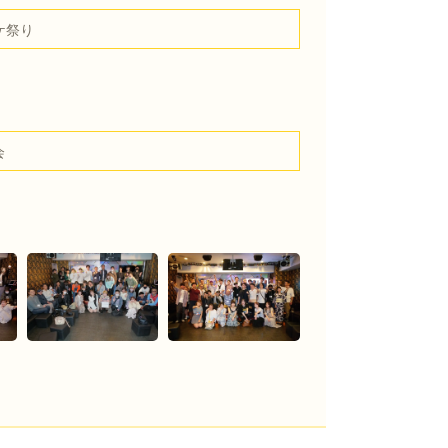
ケ祭り
会