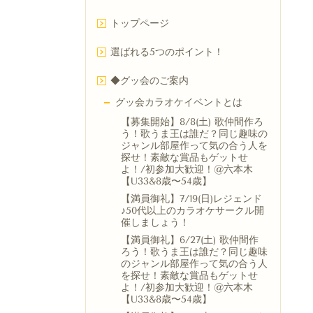
トップページ
選ばれる5つのポイント！
◆グッ会のご案内
グッ会カラオケイベントとは
【募集開始】8/8(土) 歌仲間作ろ
う！歌うま王は誰だ？同じ趣味の
ジャンル部屋作って気の合う人を
探せ！素敵な賞品もゲットせ
よ！/初参加大歓迎！@六本木
【U33&8歳〜54歳】
【満員御礼】7/19(日)レジェンド
♪50代以上のカラオケサークル開
催しましょう！
【満員御礼】6/27(土) 歌仲間作
ろう！歌うま王は誰だ？同じ趣味
のジャンル部屋作って気の合う人
を探せ！素敵な賞品もゲットせ
よ！/初参加大歓迎！@六本木
【U33&8歳〜54歳】