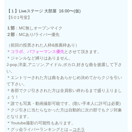
【１】Liveステージ 大部屋 16:00〜(仮)
【5０1
号室】
１部
：MC無しオープンマイク
２部
：MCあり/ライバー優先
（前回の投票された人枠&推薦枠あり）
＊
コラボ、パフォーマンス優先
とさせて頂きます。
＊ジャンルなど縛りはありません。
J-pop,洋楽,アニソン,アイドル,ボカロ,好きな曲を披露して下さ
い。
＊エントリーされた方は曲をあらかじめ決めてからクジを引い
て下さい。
＊各部でクジ引きされた方は全員歌い終わるまで盛り上りまし
ょう！
＊誰でも写真・動画撮影可能です。(歌い手本人に許可は必要)
＊クジ引きに当たらなかった方は自動的に次の部でもクジ対象
となります。
＊Youtube撮影の可能性もあります。
＊グッ会ライバーランキングとは→
コチラ