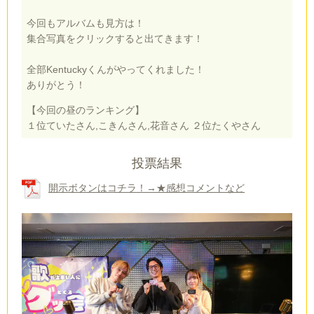
今回もアルバムも見方は！
集合写真をクリックすると出てきます！
全部Kentuckyくんがやってくれました！
ありがとう！
【今回の昼のランキング】
１位ていたさん,こきんさん,花音さん ２位たくやさん
投票結果
開示ボタンはコチラ！→★感想コメントなど