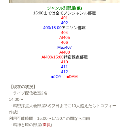
ジャンル別部屋(仮)
15:00までは全てノンジャンル部屋
401
402
403/15:00
アニソン部屋
404
AI405
406
Max407
AI408
AI409/15:00
精密採点部屋
410
411
412
■JOY
■DAM
【現在の状況】
・ライブ配信教室2名
14:30〜
・精密採点大会部屋8名(2日までに10人超えたらトロフィー
作成)
利用可能時間→15:00〜17:30この間なら自由
・精神と時の部屋(
満員
)