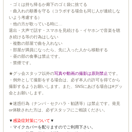
・ゴミは持ち帰るか廊下のゴミ袋に捨てる
・曲入れの順番を守る（コラボする場合も同じ人が連続しな
いよう考慮する）
・他の方が歌っている時に…
退出・大声で話す・スマホを見続ける・イヤホンで音楽を聴
き続ける等の行為はしない
・複数の部屋で曲を入れない
・部屋が満員になったら、先に入った人から移動する
・昼の部の食事は禁止です。
・禁煙です。
★グッ会スタッフ以外の
写真や動画の撮影は原則禁止
です。
・例外として撮影をする場合は、必ず本人の許可を得てから
撮影するようお願いします。また、SNSにあげる場合は#グッ
会とお願いします。
★迷惑行為（ナンパ・セクハラ・勧誘等）は禁止です。発見
or
体験された方は、必ずスタッフにご相談ください。
▼
感染症対策について
▼
・マイクカバーを配りますのでご利用下さい。