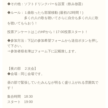
◆その他：ソフトドリンクバーを設置（飲み放題）
◆ルール：１曲歌ったら部屋移動
(
最初の
2
時間！
)
多くの人の歌を聴いてさらに自分も多くの人に歌
を聴いてもらおう！
投票アンケートはこのHPから！
17:00投票スタート
！
◆参加方法：下記の参加希望フォームから送信ボタンを押し
て下さい。
⇒参加者様名簿はフォーム下に記載致します。
【夜の部 ２次会】
◆会場：同じ会場です。
昼の部で緊張していたみんなが明るく盛り上がれる雰囲気で
す！
集合時間 18:30
スタート 19:00