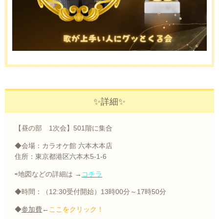
✨詳細✨
【昼の部 1次会】501階に集合
◆会場：カラオケ館 六本木本店
住所：東京都港区六本木5-1-6
⇨地図などの詳細は →
コチラ
◆時間：（
12:30
受付開始）
13
時
00
分～
17
時
50
分
◆
参加費
←
ここをクリック！