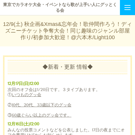
東京でカラオケ大会・イベントなら歌が上手い人にグッとく
る会
12/9(土) 秋企画&Xmas&忘年会！歌仲間作ろう！ディ
ズニーチケット争奪大会！同じ趣味のジャンル部屋
作り/初参加大歓迎！@六本木/Light100
◆新着・更新 情報◆
12月17日(日)12:00
次回のオフ会は1/20日です。３タイプあります。
①
いつものグッ会
②
10代、20代、33歳以下のグッ会
③
60歳ぐらい以上のグッ会です。
12月16日(土)12:00
みんなの投票コメントなどを公表しました。17日の夜までにオ