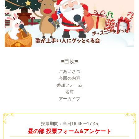
◾️目次◾️
ごあいさつ
今回の内容
参加フォーム
名簿
アーカイブ
投票期間：当日16:45〜17:45
昼の部 投票フォーム&アンケート