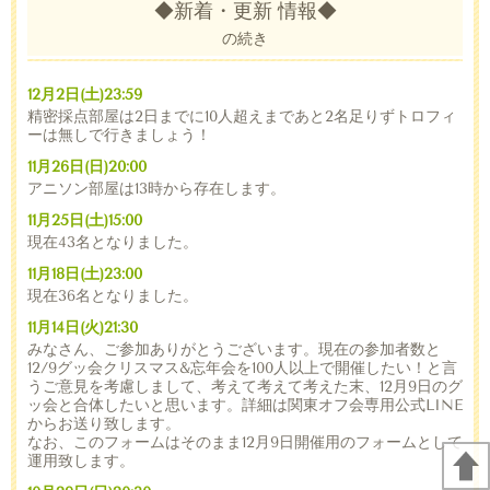
◆新着・更新 情報◆
の続き
12月2日(土)23:59
精密採点部屋は2日までに10人超えまであと2名足りずトロフィ
ーは無しで行きましょう！
11月26日(日)20:00
アニソン部屋は13時から存在します。
11月25日(土)15:00
現在43名となりました。
11月18日(土)23:00
現在36名となりました。
11月14日(火)21:30
みなさん、ご参加ありがとうございます。現在の参加者数と
12/9グッ会クリスマス&忘年会を100人以上で開催したい！と言
うご意見を考慮しまして、考えて考えて考えた末、12月9日のグ
ッ会と合体したいと思います。詳細は関東オフ会専用公式LINE
からお送り致します。
なお、このフォームはそのまま12月9日開催用のフォームとして
運用致します。