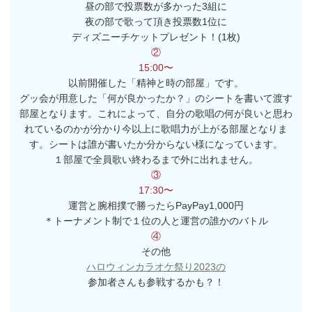
昼の部で投票数が多かった3組に
夜の部で歌って頂き投票数1位に
ディズニーチケットプレゼント！(1枚)
②
15:00〜
以前開催した「精神と時の部屋」です。
グッ会が用意した「何が良かったか？」のシートを書いて渡す
部屋となります。これによって、自分の歌唱の何が良いと思わ
れているのかが分かり今以上に歌唱力が上がる部屋となりま
す。シートは誰が書いたか分からない様になっています。
１部屋で全員歌い終わるまで外に出れません。
③
17:30〜
運営と腕相撲で勝ったらPayPay1,000円
＊トーナメント制で１位の人と運営の誰かのバトル
④
その他
ハロウィンカラオケ祭り2023の
参加者さんも参戦するかも？！