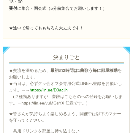
18：00
受付
に集合・閉会式（5分前集合でお願いします！）
★途中で帰ってももちろん大丈夫です！
決まりごと
★交流を深めるため、
最初の2時間は1曲歌う毎に部屋移動
を
お願いします。
★当日は、必ずグッ会オフ会専用公式LINEへ登録をお願いし
ます。→→
https://lin.ee/D0acjjh
(２種類ありますが、普段はこちらのへの登録をお願いしま
す。→
https://lin.ee/vuMGsYX
任意です。)
★皆さんが気持ちよく楽しめるよう、開催中は以下のマナー
を守ってください。
・共用ドリンクを部屋に持ち込まない