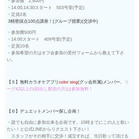
・参加費 2,500円
・14:00,14:30スタート 503号室(予定)
・定員2名
3
精密採点100点講座！(グループ授業)(交渉中)
・参加費500円
・14:00スタート 409号室(予定)
・定員10名
・参加希望の方はオフ会参加の受付フォームから教えて下さ
い。
【５
】無料カラオケアプリ
color sing
(グッ会所属)メンバー、
リ
ーグ42以上の(顔出し配信の方)は参加無料！
【６】デュエットメンバー探し企画！
・誰でも自由に参加出来る企画です。15時までにこの人と歌い
たい！と公式LINEからリクエスト下さい！
スタッフがその相手に交渉！成立すれば、当日歌って頂ける