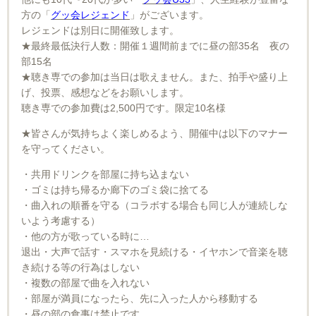
方の「
グッ会レジェンド
」がございます。
レジェンドは別日に開催致します。
★最終最低決行人数：開催１週間前までに昼の部35名 夜の
部15名
★聴き専での参加は当日は歌えません。また、拍手や盛り上
げ、投票、感想などをお願いします。
聴き専での参加費は2,500円です。限定10名様
★皆さんが気持ちよく楽しめるよう、開催中は以下のマナー
を守ってください。
・共用ドリンクを部屋に持ち込まない
・ゴミは持ち帰るか廊下のゴミ袋に捨てる
・曲入れの順番を守る（コラボする場合も同じ人が連続しな
いよう考慮する）
・他の方が歌っている時に…
退出・大声で話す・スマホを見続ける・イヤホンで音楽を聴
き続ける等の行為はしない
・複数の部屋で曲を入れない
・部屋が満員になったら、先に入った人から移動する
・昼の部の食事は禁止です。