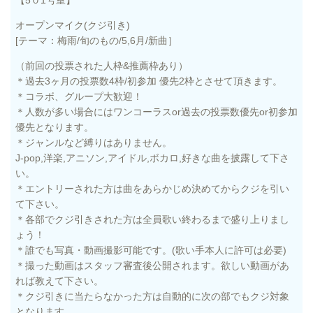
【5０1
号室】
オープンマイク(クジ引き)
[テーマ：梅雨/旬のもの/5,6月/新曲］
（前回の投票された人枠&推薦枠あり）
＊過去3ヶ月の投票数4枠/初参加 優先2枠とさせて頂きます。
＊コラボ、グループ大歓迎！
＊人数が多い場合にはワンコーラスor過去の投票数優先or初参加
優先となります。
＊ジャンルなど縛りはありません。
J-pop,洋楽,アニソン,アイドル,ボカロ,好きな曲を披露して下さ
い。
＊エントリーされた方は曲をあらかじめ決めてからクジを引い
て下さい。
＊各部でクジ引きされた方は全員歌い終わるまで盛り上りまし
ょう！
＊誰でも写真・動画撮影可能です。(歌い手本人に許可は必要)
＊撮った動画はスタッフ審査後公開されます。欲しい動画があ
れば教えて下さい。
＊クジ引きに当たらなかった方は自動的に次の部でもクジ対象
となります。