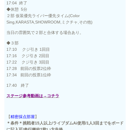
17:04 終了
◆休憩 5分
２部 仮装
優先
ライバー
優先
タイム(Color
Sing,KARASTA,SHOWROOM,ミクチャ,その他)
当日の雰囲気で２部と合体する場合あり。
◆３部
17:10 クジ引き 1回目
17:16 クジ引き 2回目
17:22 クジ引き 3回目
17:28 前回の投票2位枠
17:34 前回の投票1位枠
17:40 終了
ステージ参考動画は→コチラ
【
精密採点部屋
】
＊条件＊挑戦者15人以上/ライブダムAi使用/1人3回までをボード
に記入可/奇行種的?歌い方失格