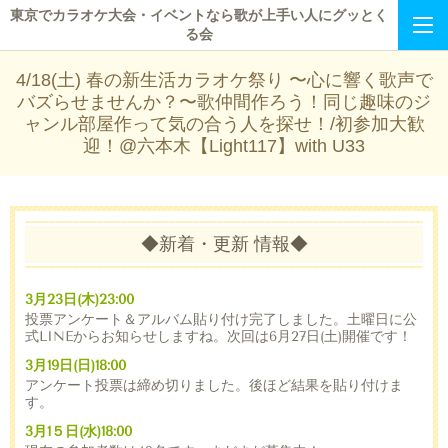
東京でカラオケ大会・イベントなら歌が上手い人にグッとく
る会
4/18(土) 春の新生活カラオケ祭り 〜心に響く歌声で
バズらせませんか？〜歌仲間作ろう！同じ趣味のジ
ャンル部屋作って気の合う人を探せ！/初参加大歓
迎！@六本木【Light117】with U33
◆新着・更新 情報◆
3月23日(木)23:00
投票アンケート＆アルバム貼り付け完了しました。土曜日に公
式LINEからお知らせしますね。次回は6月27日(土)開催です！
3月19日(日)18:00
アンケート投票は締め切りました。後ほど結果を貼り付けま
す。
3月1５日(水)18:00