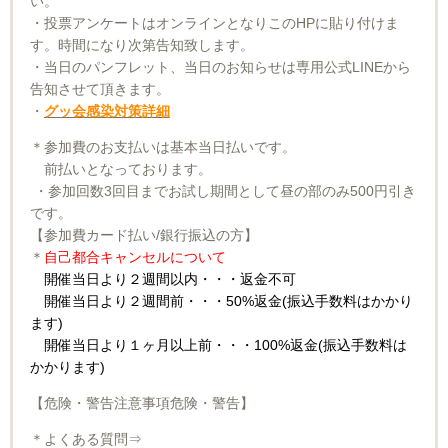
い。
・投票アンケートはオンラインとなりこのHPに貼り付けま
す。時間になり次第告知致します。
・当日のパンフレット、当日のお知らせは専用公式LINEから
告知させて頂きます。
・
グッ会感染対策詳細
＊参加費のお支払いは基本当日払いです。
前払いとなっております。
・参加回数3回目までお試し期間として昼の部のみ500円引き
です。
【参加費カード払い/銀行振込の方】
＊
自己都合キャンセルについて
開催当日より２週間以内・・・返金不可
開催当日より２週間前・・・50%返金(振込手数料はかかり
ます)
開催当日より１ヶ月以上前・・・100%返金(振込手数料は
かかります)
【危険・警告注意事項危険・警告】
＊よくある質問⇒