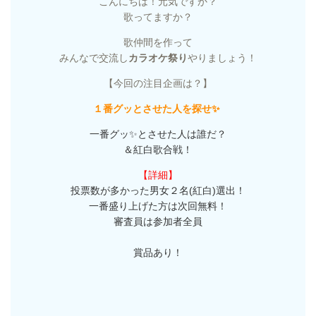
こんにちは！元気ですか？
歌ってますか？
歌仲間を作って
みんなで交流し
カラオケ祭り
やりましょう！
【今回の注目企画は？】
１番グッとさせた人を探せ✨
一番グッ
✨
とさせた人は誰だ？
＆紅白歌合戦！
【詳細】
投票数が多かった男女２名(紅白)選出！
一番盛り上げた方は次回無料！
審査員は参加者全員
賞品あり！