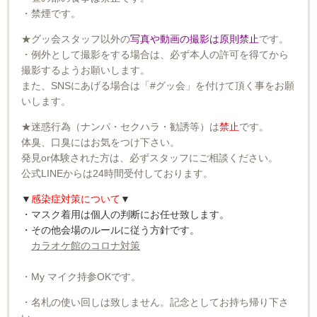
・禁煙です。
★グッ会スタッフ以外の
写真や動画の撮影は原則禁止
です。
・例外として撮影をする場合は、必ず本人の許可を得てから
撮影するようお願いします。
また、SNSにあげる場合は「#グッ会」を付けて頂く事をお願
いします。
★迷惑行為（ナンパ・セクハラ・勧誘等）は
禁止
です。
体臭、口臭にはお気をつけ下さい。
発見
or
体験された方は、必ずスタッフにご相談ください。
公式LINEからは24時間受付しております。
▼
感染症対策について
▼
・マスク着用は個人の判断にお任せ致します。
・その他会場のルールに従う方針です。
カラオケ館のコロナ対策
・My マイク持参OKです。
・名札の使い回しは致しません。記念としてお持ち帰り下さ