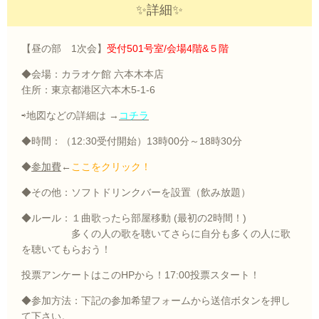
✨詳細✨
【昼の部 1次会】
受付501号室/会場4階&５階
◆会場：カラオケ館 六本木本店
住所：東京都港区六本木5-1-6
⇨地図などの詳細は →
コチラ
◆時間：（
12:30
受付開始）
13
時
00
分～
18
時3
0
分
◆
参加費
←
ここをクリック！
◆その他：ソフトドリンクバーを設置（飲み放題）
◆ルール：１曲歌ったら部屋移動
(
最初の
2
時間！
)
多くの人の歌を聴いてさらに自分も多くの人に歌
を聴いてもらおう！
投票アンケートはこのHPから！
17:00投票スタート
！
◆参加方法：下記の参加希望フォームから送信ボタンを押し
て下さい。