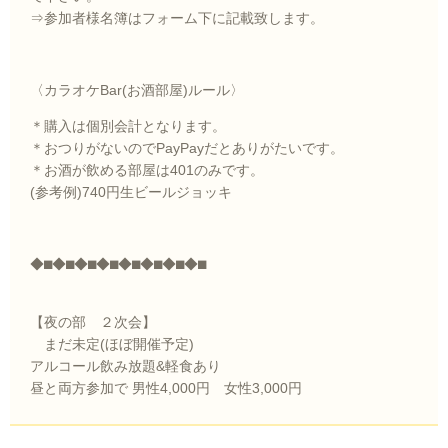
⇒参加者様名簿はフォーム下に記載致します。
〈カラオケBar(お酒部屋)ルール〉
＊購入は個別会計となります。
＊おつりがないのでPayPayだとありがたいです。
＊お酒が飲める部屋は401のみです。
(参考例)740円生ビールジョッキ
◆⬛︎◆⬛︎◆⬛︎◆⬛︎◆⬛︎◆⬛︎◆⬛︎◆⬛︎
【夜の部 ２次会】
まだ未定(ほぼ開催予定)
アルコール飲み放題&軽食あり
昼と両方参加で 男性4,000円 女性3,000円