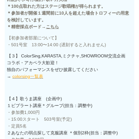
＊100点取れた方はステージ歌唱権が得られます。
＊参加者が開催１週間前に10人を超えた場合トロフィーの用意
を検討しています。
＊精密採点ボード→
こちら
【初参加者部屋について】
・501号室 13:00〜14:00 (遅刻すると入れません)
【３】 ColorSing,KARASTA,ミクチャ,SHOWROOM交流企画
コラボ・アカペラ大歓迎！
独自のパフォーマンスをぜひ披露してください
→
colorsing一覧表
【４】歌うま講座 (企画中)
１ビブラート講座＊グループ(担当：調整中)
・参加費1,000円
・15:00スタート 503号室(予定)
・定員5名
２あなたの弱点探して克服講座 ＊個別2枠(担当：
調整中
)