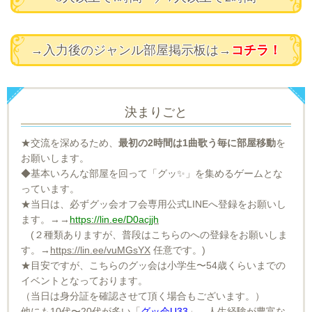
→入力後のジャンル部屋掲示板は→
コチラ！
決まりごと
★交流を深めるため、
最初の2時間は1曲歌う毎に部屋移動
を
お願いします。
◆基本いろんな部屋を回って「グッ✨」を集めるゲームとな
っています。
★当日は、必ずグッ会オフ会専用公式LINEへ登録をお願いし
ます。→→
https://lin.ee/D0acjjh
(２種類ありますが、普段はこちらのへの登録をお願いしま
す。→
https://lin.ee/vuMGsYX
任意です。)
★目安ですが、こちらのグッ会は小学生〜54歳くらいまでの
イベントとなっております。
（当日は身分証を確認させて頂く場合もございます。）
他にも10代〜20代が多い「
グッ会U33
」、人生経験が豊富な