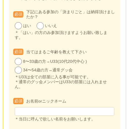
下記にある参加の「決まりごと」は納得頂けまし
必須
たか？
はい
いいえ
＊「はい」の方のみ参加頂けますようお願い致しま
す。
必須
当てはまるご年齢を教えて下さい
8〜33歳の方→U33(10代20代中心 )
34〜54歳の方→通常グッ会
＊U33は全ての部屋に入る事が可能です。
＊通常のグッ会メンバーはU33の部屋には入れませ
ん。
必須
お名前orニックネーム
＊当日に呼んで欲しい名前をお願いします。