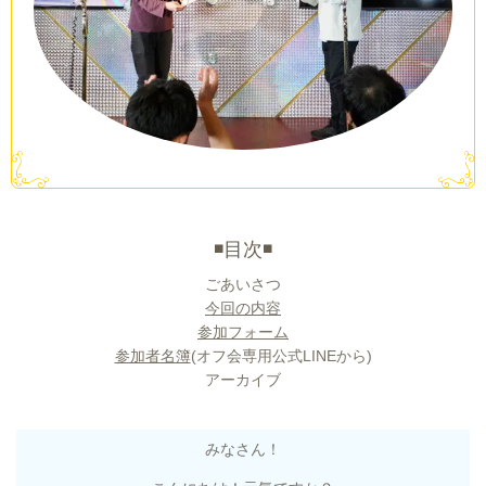
◾️目次◾️
ごあいさつ
今回の内容
参加フォーム
参加者名簿
(オフ会専用公式LINEから)
アーカイブ
みなさん！