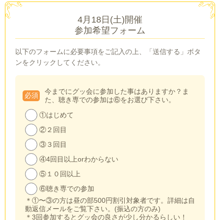
4月18日(土)開催
参加希望フォーム
以下のフォームに必要事項をご記入の上、「送信する」ボタ
ンをクリックしてください。
今までにグッ会に参加した事はありますか？ま
必須
た、聴き専での参加は⑥をお選び下さい。
①はじめて
②２回目
③３回目
④4回目以上orわからない
⑤１０回以上
⑥聴き専での参加
＊①〜③の方は昼の部500円割引対象者です。詳細は自
動返信メールをご覧下さい。(振込の方のみ)
＊3回参加するとグッ会の良さが少し分かるらしい！