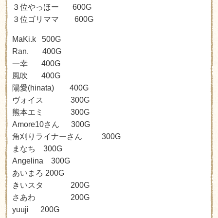
３位やっほー
600G
３位
ゴリママ
60
0G
MaKi.k
500G
Ran.
400G
一幸 4
00G
風吹 4
00G
陽愛
(hinata) 4
00G
ヴォイス 3
00G
熊本エミ 3
00G
Amore10
さん
300G
角刈りライナーさん
300G
まなち 300G
Angelina 300G
あいまろ 200G
きいスタ 2
00G
さあわ 200G
yuuji 2
00G