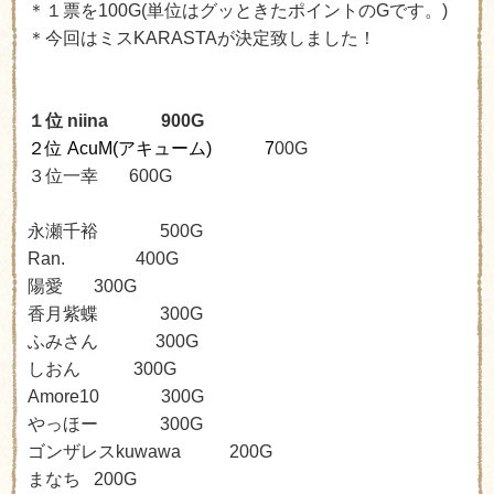
＊１票を100G(単位はグッときたポイントのGです。)
＊今回はミスKARASTAが決定致しました！
１位 niina
900G
２位 AcuM(
アキューム
) 7
00G
３位一幸
6
00G
永瀬千裕
500G
Ran. 400G
陽愛
3
00G
香月紫蝶
3
00G
ふみさん
3
00G
しおん 300G
Amore10 300G
やっほー 300G
ゴンザレスkuwawa 200G
まなち 200G