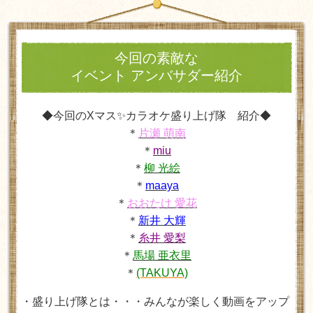
今回の素敵な
イベント アンバサダー紹介
◆今回のXマス✨カラオケ盛り上げ隊 紹介◆
＊
片瀬 萌南
＊
miu
＊
柳 光絵
＊
maaya
＊
おおたけ 愛花
＊
新井 大輝
＊
糸井 愛梨
＊
馬場 亜衣里
＊
(TAKUYA)
・盛り上げ隊とは・・・みんなが楽しく動画をアップ