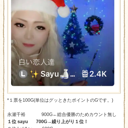
*１票を100G(単位はグッときたポイントのGです。)
永瀬千裕 900G←総合優勝のためカウント無し
１位 sayu 700G→繰り上がり１位！