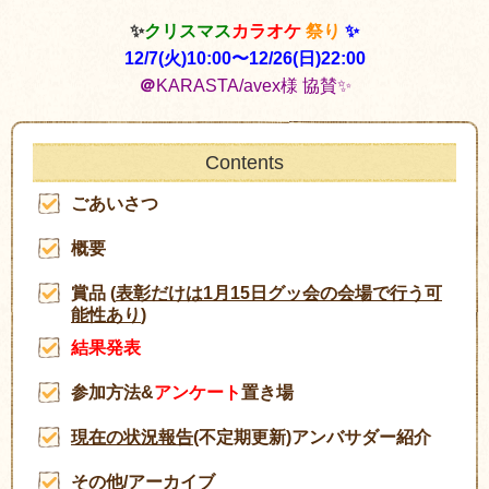
✨
クリスマス
カラオケ
祭り
✨
12/7(火)10:00〜12/26(日)22:00
＠
KARASTA/avex様 協賛✨
Contents
ごあいさつ
概要
賞品 (
表彰だけは1月15日グッ会の会場で行う可
能性あり
)
結果発表
参加方法&
アンケート
置き場
現在の状況報告
(不定期更新)アンバサダー紹介
その他/アーカイブ