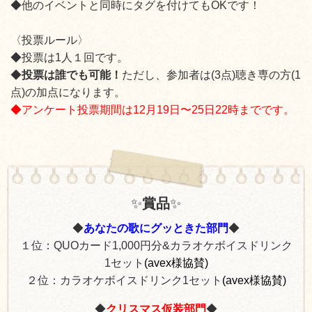
◆他のイベントと同時にタグを付けてもOKです！
〈投票ルール〉
◆投票は1人１回です。
◆
投票は誰でも可能！
ただし、参加者は
(3
点
)
聴き専の方
(1
点
)
の加点になります。
◆アンケート投票期間は12月19日〜25日22時までです。
✨
賞品
✨
◆
あなたの歌にグッときた部門
◆
１位：QUOカード1,000円分&
カラオケボイスドリンク
1セット
(avex様協賛)
２位：カラオケボイスドリンク1セット
(avex様協賛)
◆
クリスマス仮装部門
◆