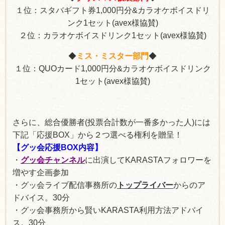
１位：スタバギフト券1,000円分
&
カラオケボイスドリ
ンク1セット(avex様協賛)
２位：カラオケボイスドリンク1セット(avex様協賛)
◆
ミス・ミスター部門
◆
１位：QUOカード1,000円分
&
カラオケボイスドリンク
1セット(avex様協賛)
さらに、総合優勝者(投票合計数が一番多かった人)には
下記「応援BOX」から２つ選べる権利を贈呈！
【グッ会応援BOX内容】
・
グッ会チャンネル
に出演してKARASTAフォロワーを
増やす企画参加
・グッ会ライブ配信事務所の
トップライバー
からのア
ドバイス。30分
・グッ会事務所から賢いKARASTA利用方法アドバイ
ス。30分