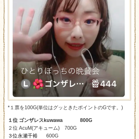
*１票を100G(単位はグッときたポイントのGです。)
１位
ゴンザレス
kuwawa
800G
２位
AcuM(
アキューム
)
7
00G
３位永瀬千裕
6
00G