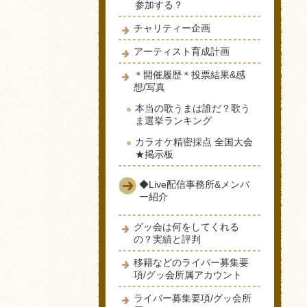
参加する？
チャリティー企画
アーティスト育成計画
＊開催履歴＊投票結果&感
想/写真
本当の歌うまは誰だ？歌う
ま選挙ランキング
カラオケ精密採点 全国大会
★掲示板
◆Live配信事務所&メンバ
ー紹介
グッ会は何をしてくれる
の？実績と評判
移籍などのライバー募集要
項/グッ会所属アカウント
ライバー募集要項/グッ会所