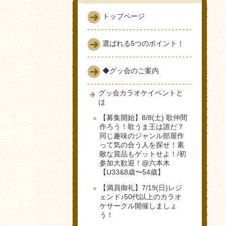
トップページ
選ばれる5つのポイント！
◆グッ会のご案内
グッ会カラオケイベントと
は
【募集開始】8/8(土) 歌仲間
作ろう！歌うま王は誰だ？
同じ趣味のジャンル部屋作
って気の合う人を探せ！素
敵な賞品もゲットせよ！/初
参加大歓迎！@六本木
【U33&8歳〜54歳】
【満員御礼】7/19(日)レジ
ェンド♪50代以上のカラオ
ケサークル開催しましょ
う！