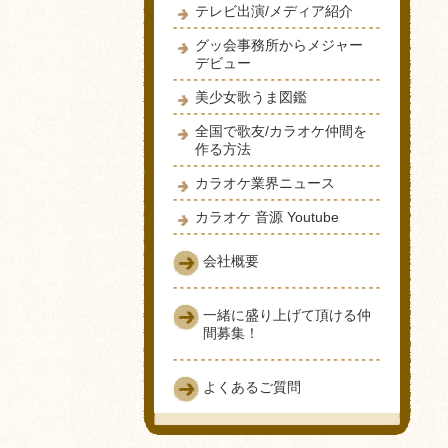
テレビ出演/メディア紹介
グッ会事務所からメジャー
デビュー
美少女歌うま図鑑
全国で歌友/カラオケ仲間を
作る方法
カラオケ業界ニュース
カラオケ 音源 Youtube
会社概要
一緒に盛り上げて頂ける仲
間募集！
よくあるご質問