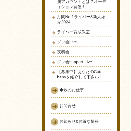
属アカウントとは？オーデ
ィション開催！
月間No,1ライバー&新人紹
介2024
ライバー育成教室
グッ会Live
夜奏会
グッ会support Live
【募集中】あなたのCute
babyを紹介して下さい！
◆歌のお仕事
お問合せ
お知らせ&お得な情報