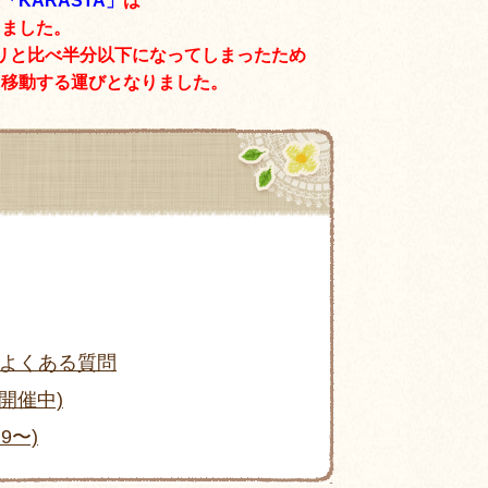
た
「KARASTA」
は
りました。
リと比べ半分以下になってしまったため
に移動する運びとなりました。
よくある質問
開催中)
9〜)