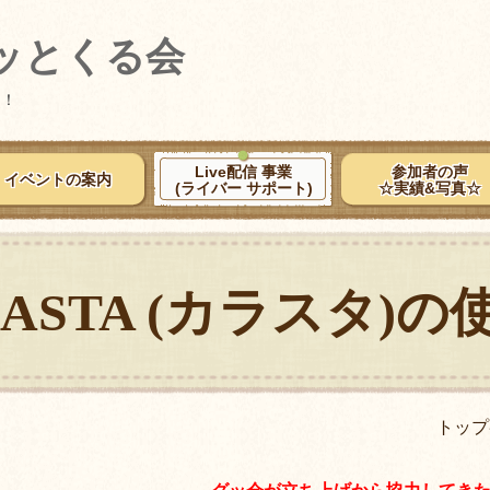
ッとくる会
日！
Live配信 事業
参加者の声
イベントの案内
(ライバー サポート)
☆実績&写真☆
RASTA (カラスタ)の
トップ