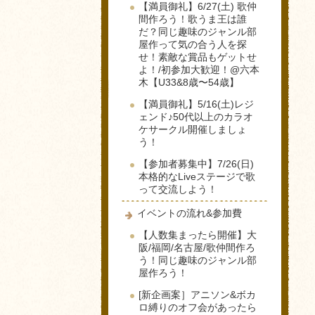
【満員御礼】6/27(土) 歌仲
間作ろう！歌うま王は誰
だ？同じ趣味のジャンル部
屋作って気の合う人を探
せ！素敵な賞品もゲットせ
よ！/初参加大歓迎！@六本
木【U33&8歳〜54歳】
【満員御礼】5/16(土)レジ
ェンド♪50代以上のカラオ
ケサークル開催しましょ
う！
【参加者募集中】7/26(日)
本格的なLiveステージで歌
って交流しよう！
イベントの流れ&参加費
【人数集まったら開催】大
阪/福岡/名古屋/歌仲間作ろ
う！同じ趣味のジャンル部
屋作ろう！
[新企画案］アニソン&ボカ
ロ縛りのオフ会があったら