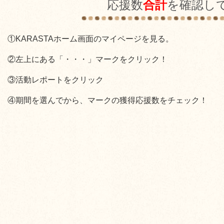
応援数
合計
を確認し
①KARASTAホーム画面のマイページを見る。
②左上にある「・・・」マークをクリック！
③活動レポートをクリック
④期間を選んでから、マークの獲得応援数をチェック！