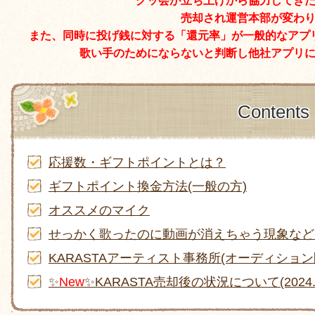
グッ会が立ち上げから協力してき
売却され運営本部が変わ
また、同時に投げ銭に対する「還元率」が一般的なアプ
歌い手のためにならないと判断し他社アプリ
Contents
応援数・ギフトポイントとは？
ギフトポイント換金方法(一般の方)
オススメのマイク
せっかく歌ったのに動画が消えちゃう現象など
KARASTAアーティスト事務所(オーディション
✨
New
✨KARASTA売却後の状況について(2024.