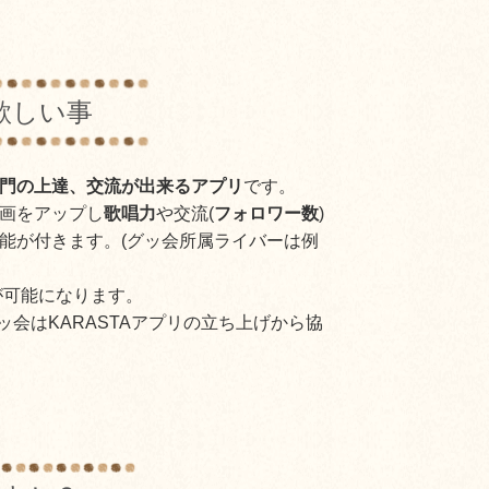
欲しい事
門の上達、交流が出来るアプリ
です。
画をアップし
歌唱力
や交流(
フォロワー数
)
能が付きます。(グッ会所属ライバーは例
が可能になります。
ッ会はKARASTAアプリの立ち上げから協